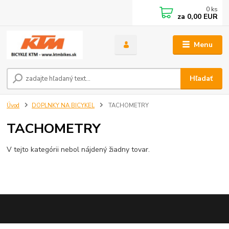
0
ks
za
0,00 EUR
Menu
Hľadať
Úvod
DOPLNKY NA BICYKEL
TACHOMETRY
TACHOMETRY
V tejto kategórii nebol nájdený žiadny tovar.