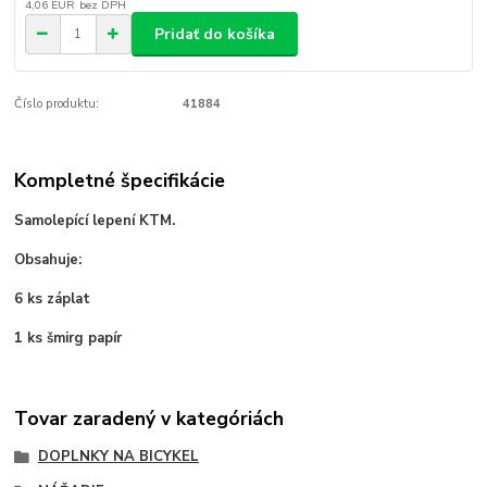
4,06 EUR
bez DPH
Pridať do košíka
Číslo produktu:
41884
Kompletné špecifikácie
Samolepící lepení KTM.
Obsahuje:
6 ks záplat
1 ks šmirg papír
Tovar zaradený v kategóriách
DOPLNKY NA BICYKEL