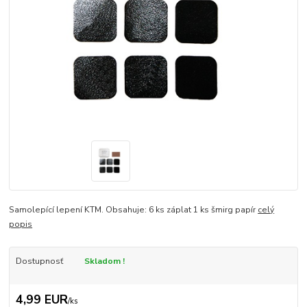
Samolepící lepení KTM. Obsahuje: 6 ks záplat 1 ks šmirg papír
celý
popis
Dostupnosť
Skladom !
4,99 EUR
/
ks