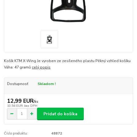
Košík KTM X-Wing Je vyroben ze zesíleného plastu Pěkný vzhled košíku
Váha: 47 gramů
celý popis
Dostupnosť
Skladom !
12,99 EUR
/
ks
10,56 EUR
bez DPH
Pridať do košíka
Číslo produktu:
48872