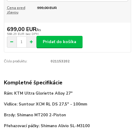
Cena pred
999,00 EUR
zľavou
699,00 EUR
/
ks
568,29 EUR
bez DPH
Pridať do košíka
Číslo produktu:
021153202
Kompletné špecifikácie
Rám: KTM Ultra Gloriette Alloy 27"
Vidlice: Suntour XCM RL DS 27,5" - 100mm
Brzdy: Shimano MT200 2-Piston
Přehazovací páčky: Shimano Alivio SL-M3100